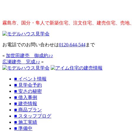
霧島市、国分・隼人で新築住宅、注文住宅、建売住宅、売地
お電話でのお問い合わせは
0120-644-544
まで
«
加世田建売 御成約♪♪
広瀬建売 完成♪♪
»
■
イベント情報
■
見学会予約
■
安さの秘密
■
借入事例
■
建売情報
■
商品プラン
■
スタッフブログ
■
施工実績
■
準備中