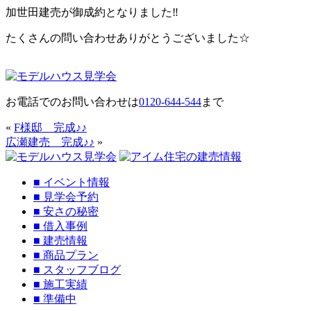
加世田建売が御成約となりました‼
たくさんの問い合わせありがとうございました☆
お電話でのお問い合わせは
0120-644-544
まで
«
F様邸 完成♪♪
広瀬建売 完成♪♪
»
■
イベント情報
■
見学会予約
■
安さの秘密
■
借入事例
■
建売情報
■
商品プラン
■
スタッフブログ
■
施工実績
■
準備中