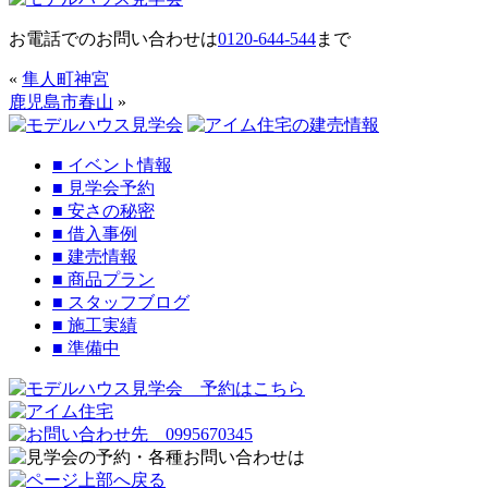
お電話でのお問い合わせは
0120-644-544
まで
«
隼人町神宮
鹿児島市春山
»
■
イベント情報
■
見学会予約
■
安さの秘密
■
借入事例
■
建売情報
■
商品プラン
■
スタッフブログ
■
施工実績
■
準備中