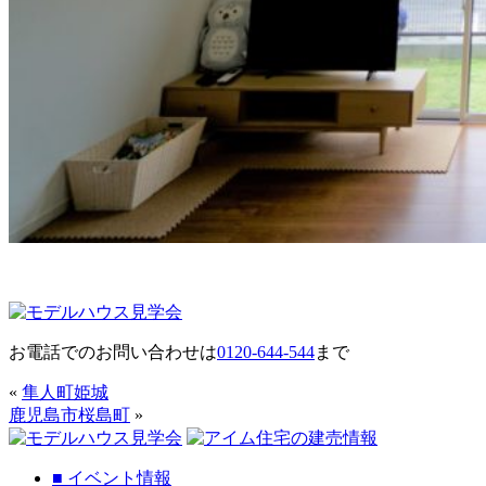
お電話でのお問い合わせは
0120-644-544
まで
«
隼人町姫城
鹿児島市桜島町
»
■
イベント情報