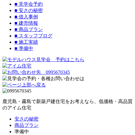
■
見学会予約
■
安さの秘密
■
借入事例
■
建売情報
■
商品プラン
■
スタッフブログ
■
施工実績
■
準備中
鹿児島・霧島で新築戸建住宅をお考えなら、低価格・高品質
のアイム住宅
安さの秘密
商品プラン
準備中