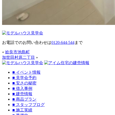
お電話でのお問い合わせは
0120-644-544
まで
«
姶良市池島町
加世田村原二丁目
»
■
イベント情報
■
見学会予約
■
安さの秘密
■
借入事例
■
建売情報
■
商品プラン
■
スタッフブログ
■
施工実績