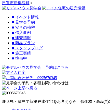
日置市伊集院町
»
■
イベント情報
■
見学会予約
■
安さの秘密
■
借入事例
■
建売情報
■
商品プラン
■
スタッフブログ
■
施工実績
■
準備中
鹿児島・霧島で新築戸建住宅をお考えなら、低価格・高品質