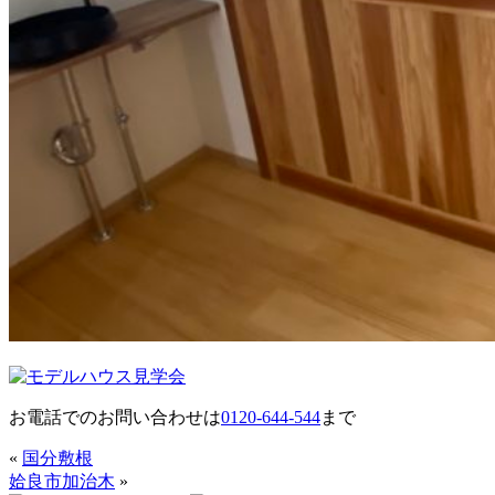
お電話でのお問い合わせは
0120-644-544
まで
«
国分敷根
姶良市加治木
»