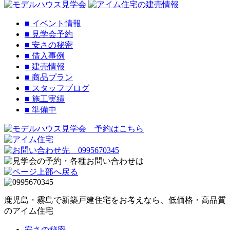
■
イベント情報
■
見学会予約
■
安さの秘密
■
借入事例
■
建売情報
■
商品プラン
■
スタッフブログ
■
施工実績
■
準備中
鹿児島・霧島で新築戸建住宅をお考えなら、低価格・高品質
のアイム住宅
安さの秘密