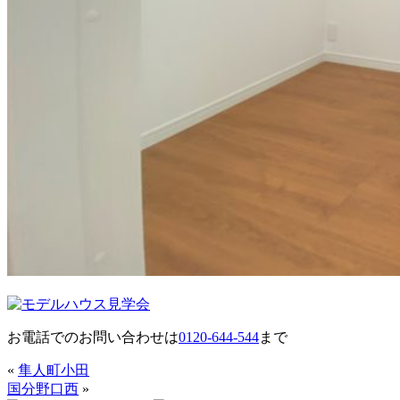
お電話でのお問い合わせは
0120-644-544
まで
«
隼人町小田
国分野口西
»