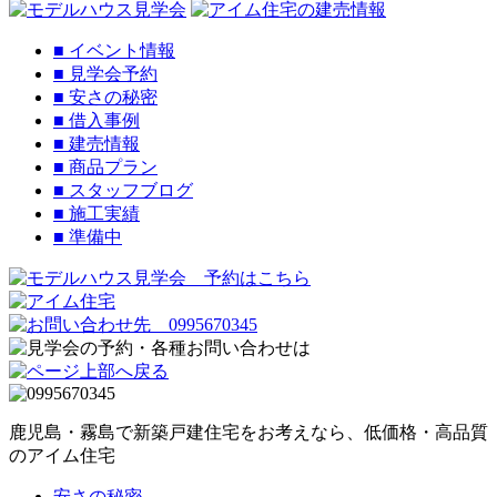
■
イベント情報
■
見学会予約
■
安さの秘密
■
借入事例
■
建売情報
■
商品プラン
■
スタッフブログ
■
施工実績
■
準備中
鹿児島・霧島で新築戸建住宅をお考えなら、低価格・高品質
のアイム住宅
安さの秘密