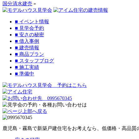
国分清水建売
»
■
イベント情報
■
見学会予約
■
安さの秘密
■
借入事例
■
建売情報
■
商品プラン
■
スタッフブログ
■
施工実績
■
準備中
鹿児島・霧島で新築戸建住宅をお考えなら、低価格・高品質