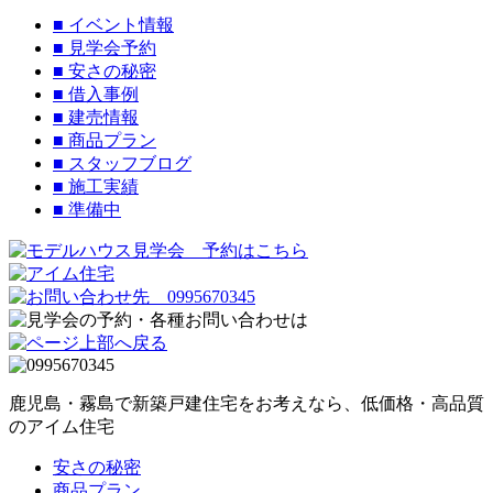
■
イベント情報
■
見学会予約
■
安さの秘密
■
借入事例
■
建売情報
■
商品プラン
■
スタッフブログ
■
施工実績
■
準備中
鹿児島・霧島で新築戸建住宅をお考えなら、低価格・高品質
のアイム住宅
安さの秘密
商品プラン