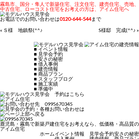
霧島市、国分・隼人で新築住宅、注文住宅、建売住宅、売地、
中古住宅、ローコスト住宅をお考えの方は、アイム住宅へ
お電話でのお問い合わせは
0120-644-544
まで
«
Ｓ様 地鎮祭(^^♪
S様邸 完成(^^♪
»
■
イベント情報
■
見学会予約
■
安さの秘密
■
借入事例
■
建売情報
■
商品プラン
■
スタッフブログ
■
施工実績
■
準備中
鹿児島・霧島で新築戸建住宅をお考えなら、低価格・高品質の
アイム住宅
ホーム
イベント情報
見学会予約
安さの秘密
借入事例
建売情報
商品プラン