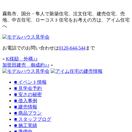
霧島市、国分・隼人で新築住宅、注文住宅、建売住宅、売
地、中古住宅、ローコスト住宅をお考えの方は、アイム住宅
へ
お電話でのお問い合わせは
0120-644-544
まで
«
K様邸 外構♪♪
加世田建売 御成約♪♪
»
■
イベント情報
■
見学会予約
■
安さの秘密
■
借入事例
■
建売情報
■
商品プラン
■
スタッフブログ
■
施工実績
■
準備中