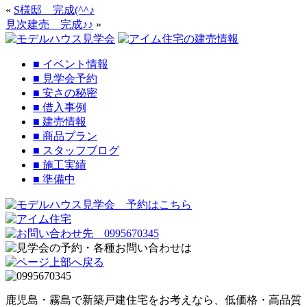
«
S様邸 完成(^^♪
見次建売 完成♪♪
»
■
イベント情報
■
見学会予約
■
安さの秘密
■
借入事例
■
建売情報
■
商品プラン
■
スタッフブログ
■
施工実績
■
準備中
鹿児島・霧島で新築戸建住宅をお考えなら、低価格・高品質