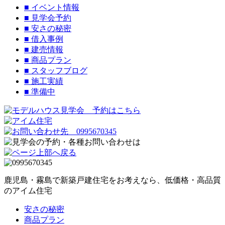
■
イベント情報
■
見学会予約
■
安さの秘密
■
借入事例
■
建売情報
■
商品プラン
■
スタッフブログ
■
施工実績
■
準備中
鹿児島・霧島で新築戸建住宅をお考えなら、低価格・高品質
のアイム住宅
安さの秘密
商品プラン