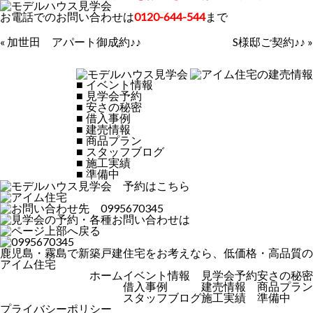
お電話でのお問い合わせは
0120-644-544
まで
«
加世田 アパート御成約♪♪
S様邸ご契約♪♪
»
■
イベント情報
■
見学会予約
■
安さの秘密
■
借入事例
■
建売情報
■
商品プラン
■
スタッフブログ
■
施工実績
■
準備中
鹿児島・霧島で新築戸建住宅をお考えなら、低価格・高品質の
アイム住宅
ホーム
イベント情報
見学会予約
安さの秘密
借入事例
建売情報
商品プラン
スタッフブログ
施工実績
準備中
プライバシーポリシー