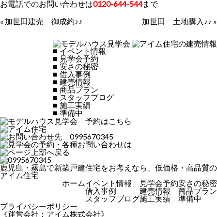
お電話でのお問い合わせは
0120-644-544
まで
«
加世田建売 御成約♪♪
加世田 土地購入♪♪
»
■
イベント情報
■
見学会予約
■
安さの秘密
■
借入事例
■
建売情報
■
商品プラン
■
スタッフブログ
■
施工実績
■
準備中
鹿児島・霧島で新築戸建住宅をお考えなら、低価格・高品質の
アイム住宅
ホーム
イベント情報
見学会予約
安さの秘密
借入事例
建売情報
商品プラン
スタッフブログ
施工実績
準備中
プライバシーポリシー
《運営会社：アイム株式会社》