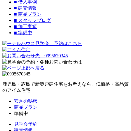
■
借入事例
■
建売情報
■
商品プラン
■
スタッフブログ
■
施工実績
■
準備中
鹿児島・霧島で新築戸建住宅をお考えなら、低価格・高品質
のアイム住宅
安さの秘密
商品プラン
準備中
見学会予約
建売情報