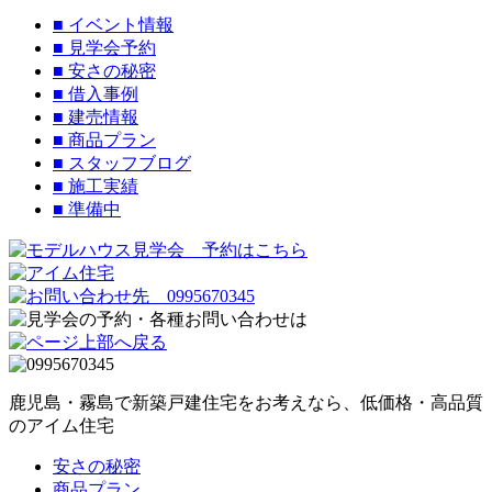
■
イベント情報
■
見学会予約
■
安さの秘密
■
借入事例
■
建売情報
■
商品プラン
■
スタッフブログ
■
施工実績
■
準備中
鹿児島・霧島で新築戸建住宅をお考えなら、低価格・高品質
のアイム住宅
安さの秘密
商品プラン