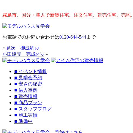
霧島市、国分・隼人で新築住宅、注文住宅、建売住宅、売地
お電話でのお問い合わせは
0120-644-544
まで
«
見次 御成約♪♪
小田建売 完成(^^♪
»
■
イベント情報
■
見学会予約
■
安さの秘密
■
借入事例
■
建売情報
■
商品プラン
■
スタッフブログ
■
施工実績
■
準備中