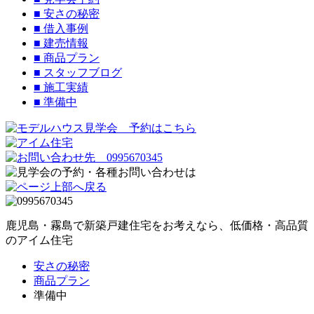
■
安さの秘密
■
借入事例
■
建売情報
■
商品プラン
■
スタッフブログ
■
施工実績
■
準備中
鹿児島・霧島で新築戸建住宅をお考えなら、低価格・高品質
のアイム住宅
安さの秘密
商品プラン
準備中