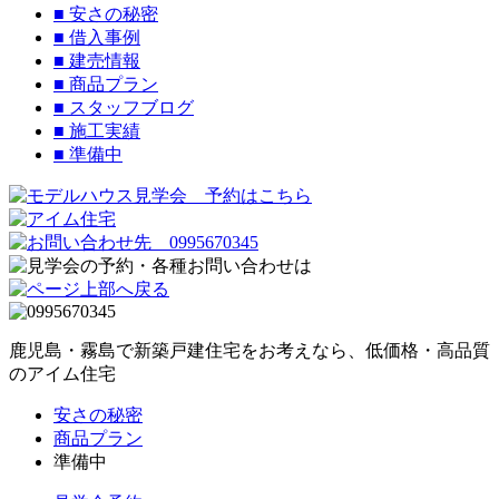
■
安さの秘密
■
借入事例
■
建売情報
■
商品プラン
■
スタッフブログ
■
施工実績
■
準備中
鹿児島・霧島で新築戸建住宅をお考えなら、低価格・高品質
のアイム住宅
安さの秘密
商品プラン
準備中